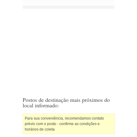
Postos de destinação mais próximos do
local informado:
Para sua conveniência, recomendamos contato
prévio com o posto - confirme as condições e
horários de coleta