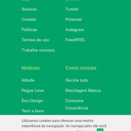
Anuncie
Tumblr
Contato
Pinterest
Políticas
Instagram
Termos de uso
Feed/RSS
Trabalhe conosco
Notícias
Como reciclar
Atitude
Recicle tudo
Pegue Leve
Reciclagem Básica
Eco-Design
Consuma
Consciência
Tech a favor
Onde descartar
Utilizamos cookies para oferecer uma melhor
No Mundo
experiência de navegação. Ao navegar pelo site você