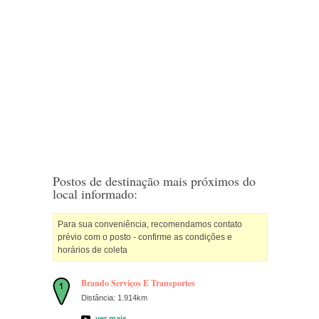
Postos de destinação mais próximos do
local informado:
Para sua conveniência, recomendamos contato
prévio com o posto - confirme as condições e
horários de coleta
Brando Serviços E Transportes
Distância: 1.914km
ver mais