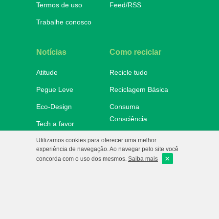
Termos de uso
Feed/RSS
Trabalhe conosco
Notícias
Como reciclar
Atitude
Recicle tudo
Pegue Leve
Reciclagem Básica
Eco-Design
Consuma
Consciência
Tech a favor
Onde descartar
Utilizamos cookies para oferecer uma melhor
No Mundo
experiência de navegação. Ao navegar pelo site você
×
e-Ba!
concorda com o uso dos mesmos.
Saiba mais
eCycle
Copyright 2010/2026 - Todos os
direitos reservados