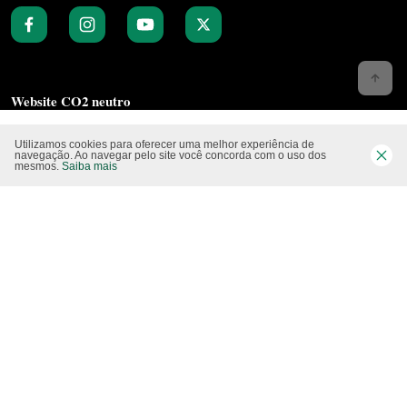
Website CO2 neutro
Utilizamos cookies para oferecer uma melhor experiência de
navegação. Ao navegar pelo site você concorda com o uso dos
mesmos.
Saiba mais
Modo claro
Epartners Empreendimentos Integrados Ltda Me.
11.754.258/0001‐08. Copyright 2010/2025 – Todos os direitos reservados.
Desenvolvido pela
Studio Visual